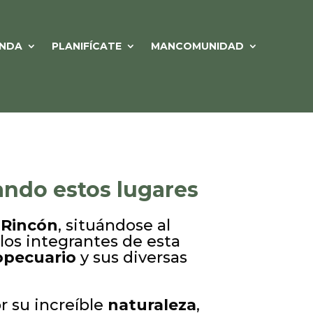
NDA
PLANIFÍCATE
MANCOMUNIDAD
ando estos lugares
l Rincón
, situándose al
 los integrantes de esta
opecuario
y sus diversas
r su increíble
naturaleza
,