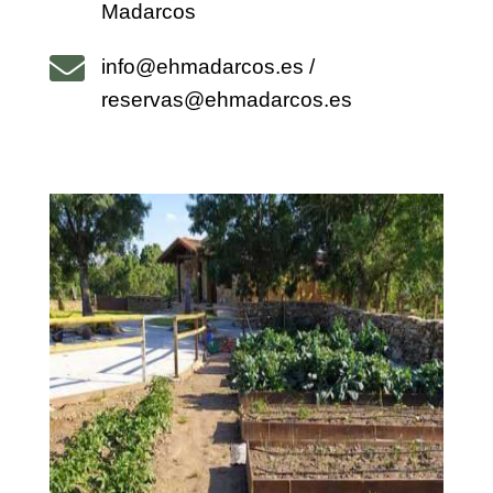
Madarcos

info@ehmadarcos.es /
reservas@ehmadarcos.es