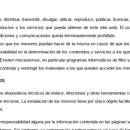
distribuir, transmitir, divulgar, utilizar, reproducir, publicar, licenci
productos o los servicios que pueda obtener de este sitio web. El u
ndiciones y comunicaciones queda terminantemente prohibido.
so que los menores puedan hacer de la misma en casos de que los 
nsabilidad en la determinación de los contenidos y servicios a los 
xisten mecanismos, en particular programas informáticos de filtro y 
 controlar y restringir los materiales a los que pueden acceder los me
OS
ios dispositivos técnicos de enlace, directorios y otras herramienta
 terceros. La instalación de los mismos tiene por único objeto facilit
t.
sponsabilidad alguna por la información contenida en las páginas 
ginas. Sin embargo, se compromete a retirar enlaces en caso de ten