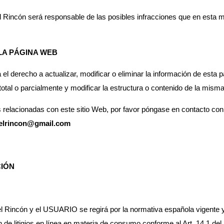
Rincón será responsable de las posibles infracciones que en esta ma
LA PÁGINA WEB
l derecho a actualizar, modificar o eliminar la información de esta p
otal o parcialmente y modificar la estructura o contenido de la misma
s relacionadas con este sitio Web, por favor póngase en contacto c
elrincon@gmail.com
CIÓN
l Rincón y el USUARIO se regirá por la normativa española vigente y
 de litigios en línea en materia de consumo conforme al Art. 14.1 d