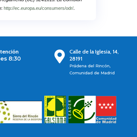
e:
http://ec.europa.eu/consumers/odr/
.
atención
Calle de la Iglesia, 14,

es 8:30
28191
Prádena del Rincón,
Comunidad de Madrid