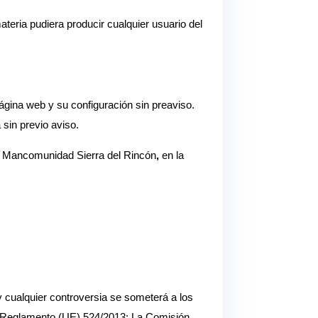
teria pudiera producir cualquier usuario del
ágina web y su configuración sin preaviso.
 sin previo aviso.
on Mancomunidad Sierra del Rincón
,
en la
 cualquier controversia se someterá a los
el Reglamento (UE) 524/2013: La Comisión