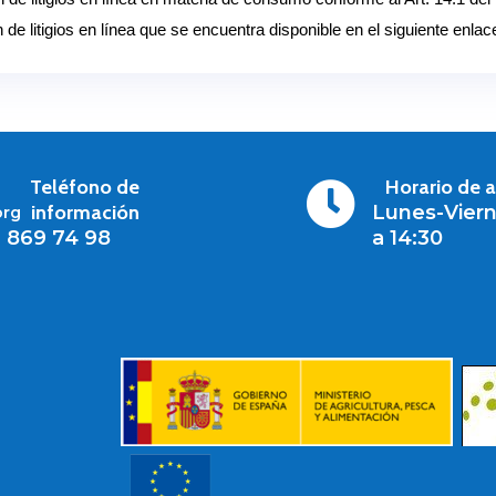
 de litigios en línea que se encuentra disponible en el siguiente enlac
Teléfono de
Horario de 

información
Lunes-Viern
org
1 869 74 98
a 14:30