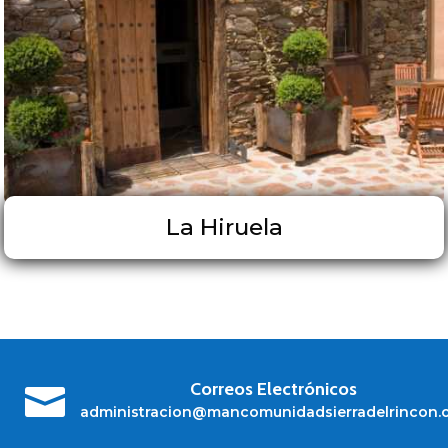
La Hiruela
Correos Electrónicos

administracion@mancomunidadsierradelrincon.