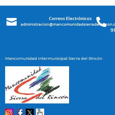
Correos Electrónicos


administracion@mancomunidadsierradelrincon.
9
Mancomunidad Intermunicipal Sierra del Rincón