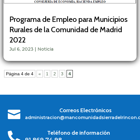
Programa de Empleo para Municipios
Rurales de la Comunidad de Madrid
2022
Jul 6, 2023
|
Noticia
Página 4 de 4
«
1
2
3
4
Correos Electrónicos

administracion@mancomunidadsierradelrincon.
Teléfono de información

91 869 74 98