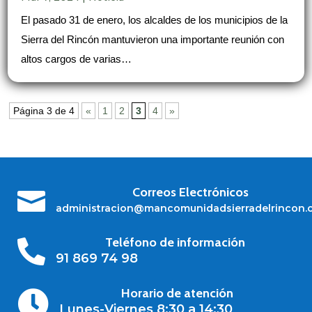
El pasado 31 de enero, los alcaldes de los municipios de la
Sierra del Rincón mantuvieron una importante reunión con
altos cargos de varias…
Página 3 de 4
«
1
2
3
4
»
Correos Electrónicos

administracion@mancomunidadsierradelrincon.
Teléfono de información

91 869 74 98
Horario de atención

Lunes-Viernes 8:30 a 14:30