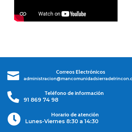
Correos Electrónicos

administracion@mancomunidadsierradelrincon.
Teléfono de información

91 869 74 98
Horario de atención

Lunes-Viernes 8:30 a 14:30