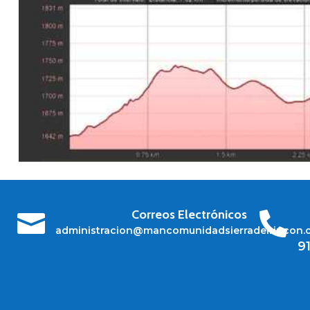
Correos Electrónicos


administracion@mancomunidadsierradelrincon.
9