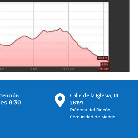
atención
Calle de la Iglesia, 14,

es 8:30
28191
Prádena del Rincón,
Comunidad de Madrid