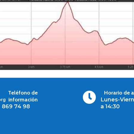
Teléfono de
Horario de 

información
Lunes-Viern
org
1 869 74 98
a 14:30