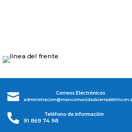
Correos Electrónicos

administracion@mancomunidadsierradelrincon.
Teléfono de información

91 869 74 98