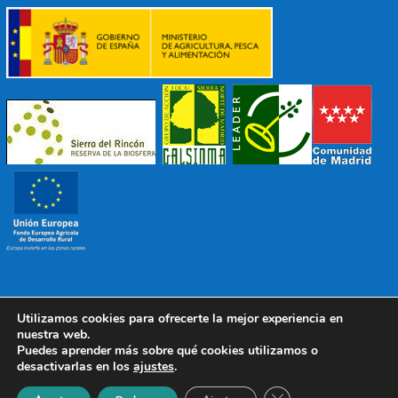
Utilizamos cookies para ofrecerte la mejor experiencia en
© 2022 Mancomunidad Sierra del Ricón
Diseño EDB
|
nuestra web.
Todos los derechos reservados
Puedes aprender más sobre qué cookies utilizamos o
desactivarlas en los
ajustes
.
Política de Protección de Datos
|
Aviso Legal
|
Política de
Cookies
Cerrar el banner de 