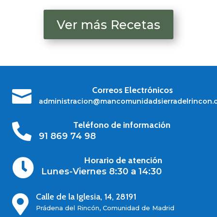
Ver más Recetas
Correos Electrónicos

administracion@mancomunidadsierradelrincon.
Teléfono de información

91 869 74 98
Horario de atención

Lunes-Viernes 8:30 a 14:30
Calle de la Iglesia, 14, 28191

Prádena del Rincón, Comunidad de Madrid