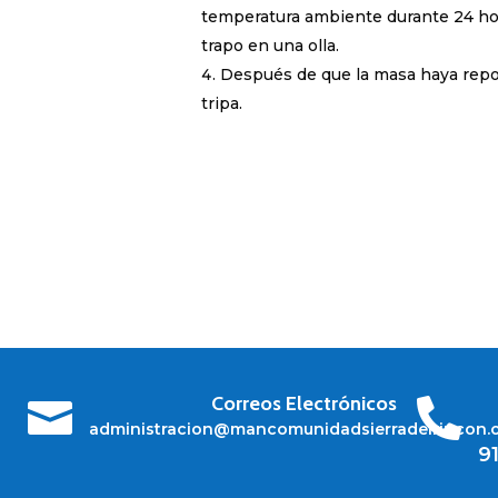
temperatura ambiente durante 24 ho
trapo en una olla.
Después de que la masa haya repo
tripa.
Correos Electrónicos


administracion@mancomunidadsierradelrincon.
9