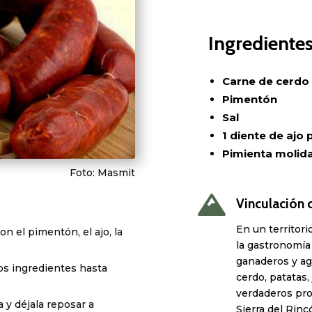
Ingredientes
Carne de cerdo
Pimentón
Sal
1 diente de ajo 
Pimienta molida
Foto: Masmit

Vinculación c
En un territori
on el pimentón, el ajo, la
la gastronomía
ganaderos y ag
os ingredientes hasta
cerdo, patatas, 
verdaderos pro
 y déjala reposar a
Sierra del Rinc