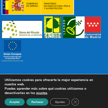
Utilizamos cookies para ofrecerte la mejor experiencia en
© 2022 Mancomunidad Sierra del Ricón
Diseño EDB
|
nuestra web.
Todos los derechos reservados
Puedes aprender más sobre qué cookies utilizamos o
desactivarlas en los
ajustes
.
Política de Protección de Datos
|
Aviso Legal
|
Política de
Cookies
Cerrar el banner de 
Aceptar
Rechazar
Ajustes