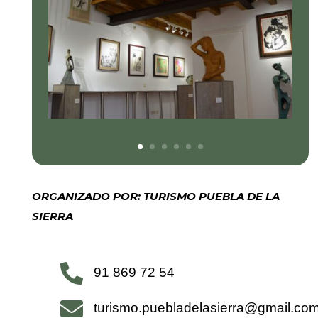
ORGANIZADO POR: TURISMO PUEBLA DE LA
SIERRA

91 869 72 54

turismo.puebladelasierra@gmail.co