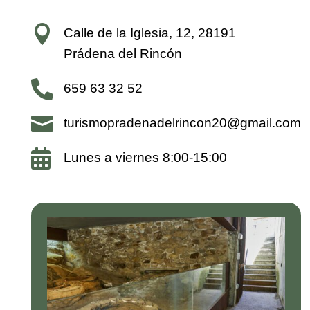

Calle de la Iglesia, 12, 28191
Prádena del Rincón

659 63 32 52

turismopradenadelrincon20@gmail.com

Lunes a viernes 8:00-15:00