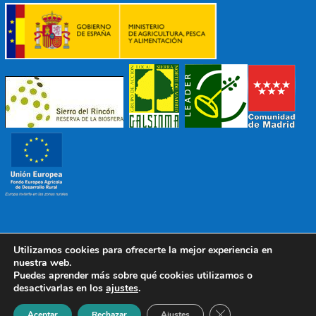
Utilizamos cookies para ofrecerte la mejor experiencia en
© 2022 Mancomunidad Sierra del Ricón
Diseño EDB
|
nuestra web.
Todos los derechos reservados
Puedes aprender más sobre qué cookies utilizamos o
desactivarlas en los
ajustes
.
Política de Protección de Datos
|
Aviso Legal
|
Política de
Cookies
Cerrar el banner de 
Aceptar
Rechazar
Ajustes