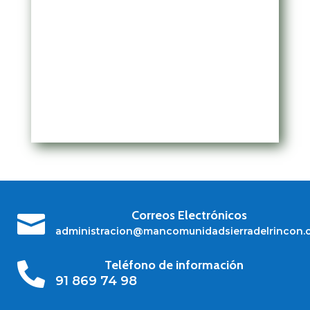
Correos Electrónicos

administracion@mancomunidadsierradelrincon.
Teléfono de información

91 869 74 98