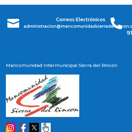
Correos Electrónicos


administracion@mancomunidadsierradelrincon.
9
Mancomunidad Intermunicipal Sierra del Rincón