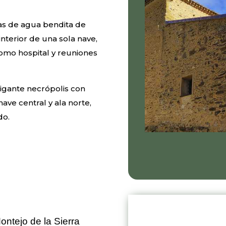
as de agua bendita de
u interior de una sola nave,
como hospital y reuniones
rigante necrópolis con
nave central y ala norte,
do.
Montejo de la Sierra