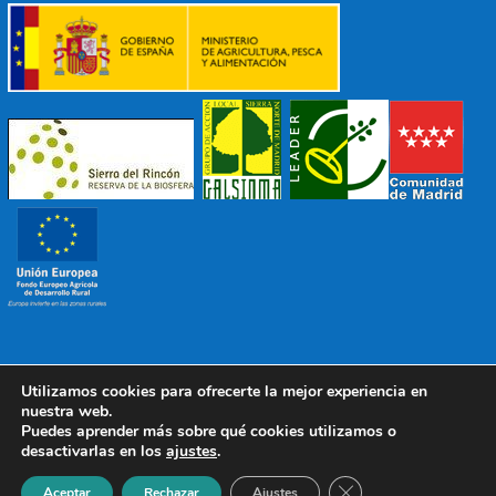
Utilizamos cookies para ofrecerte la mejor experiencia en
© 2022 Mancomunidad Sierra del Ricón
Diseño EDB
|
nuestra web.
Todos los derechos reservados
Puedes aprender más sobre qué cookies utilizamos o
desactivarlas en los
ajustes
.
Política de Protección de Datos
|
Aviso Legal
|
Política de
Cookies
Cerrar el banner de 
Aceptar
Rechazar
Ajustes