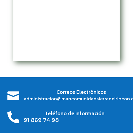
Correos Electrónicos

administracion@mancomunidadsierradelrincon.
Teléfono de información

91 869 74 98