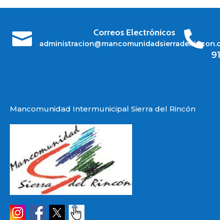
Correos Electrónicos


administracion@mancomunidadsierradelrincon.
9
Mancomunidad Intermunicipal Sierra del Rincón