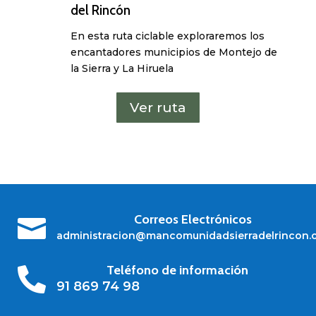
del Rincón
En esta ruta ciclable exploraremos los
encantadores municipios de Montejo de
la Sierra y La Hiruela
Ver ruta
Correos Electrónicos

administracion@mancomunidadsierradelrincon.
Teléfono de información

91 869 74 98