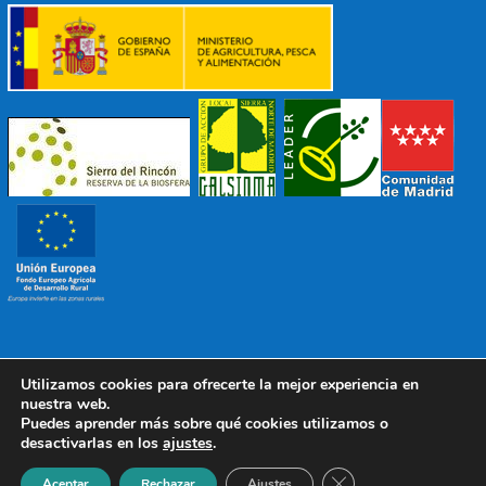
Utilizamos cookies para ofrecerte la mejor experiencia en
© 2022 Mancomunidad Sierra del Ricón
Diseño EDB
|
nuestra web.
Todos los derechos reservados
Puedes aprender más sobre qué cookies utilizamos o
desactivarlas en los
ajustes
.
Política de Protección de Datos
|
Aviso Legal
|
Política de
Cookies
Cerrar el banner de 
Aceptar
Rechazar
Ajustes