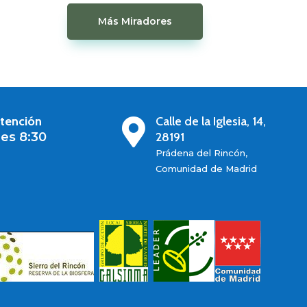
Más Miradores
atención
Calle de la Iglesia, 14,

es 8:30
28191
Prádena del Rincón,
Comunidad de Madrid