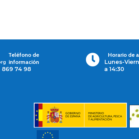
Teléfono de
Horario de 

información
Lunes-Viern
org
1 869 74 98
a 14:30