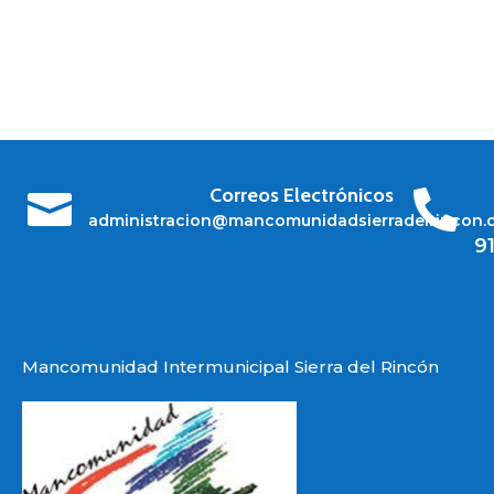
Correos Electrónicos


administracion@mancomunidadsierradelrincon.
9
Mancomunidad Intermunicipal Sierra del Rincón