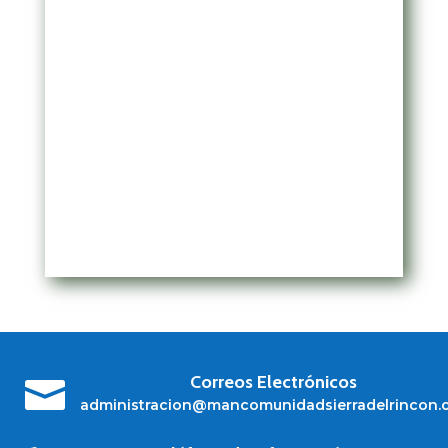
Correos Electrónicos

administracion@mancomunidadsierradelrincon.