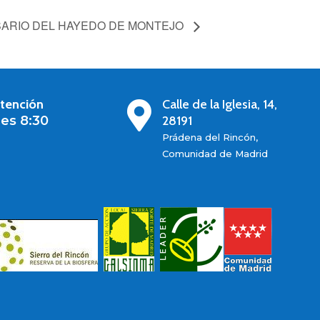
SARIO DEL HAYEDO DE MONTEJO
atención
Calle de la Iglesia, 14,

es 8:30
28191
Prádena del Rincón,
Comunidad de Madrid