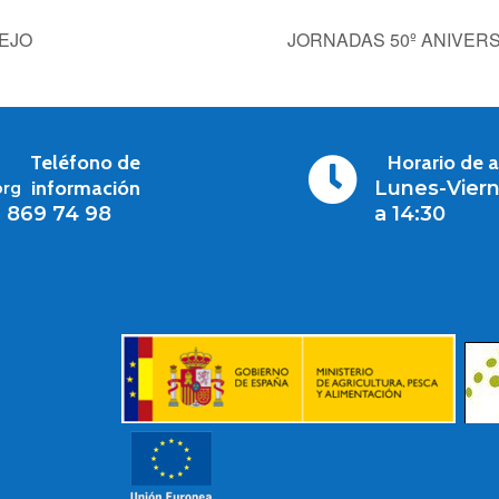
EJO
JORNADAS 50º ANIVER
Teléfono de
Horario de 

información
Lunes-Viern
org
1 869 74 98
a 14:30