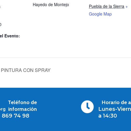
Hayedo de Montejo
4
Puebla de la Sierra
+
Google Map
0
el Evento:
 PINTURA CON SPRAY
Teléfono de
Horario de 

información
Lunes-Viern
org
1 869 74 98
a 14:30