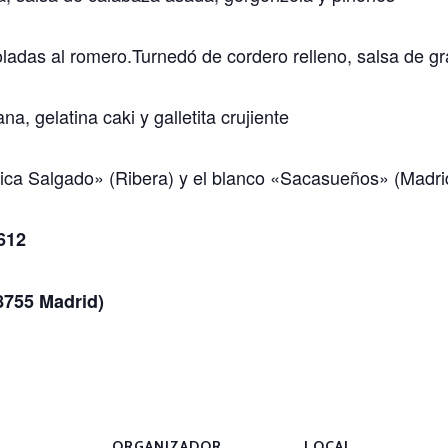
ladas al romero.Turnedó de cordero relleno, salsa de gr
, gelatina caki y galletita crujiente
ónica Salgado» (Ribera) y el blanco «Sacasueños» (Madri
612
8755 Madrid)
ORGANIZADOR
LOCAL