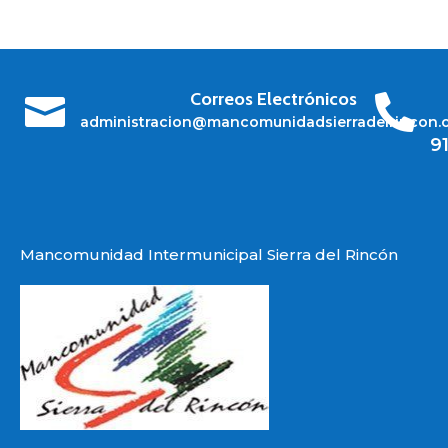
Correos Electrónicos


administracion@mancomunidadsierradelrincon.
9
Mancomunidad Intermunicipal Sierra del Rincón