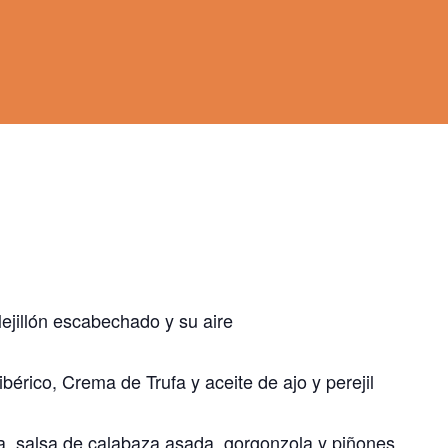
jillón escabechado y su aire
érico, Crema de Trufa y aceite de ajo y perejil
a, salsa de calabaza asada, gorgonzola y piñones