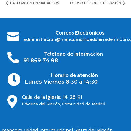
HALLOWEEN EN MADARCOS
CURSO DE CORTE DE JAMÓN
Correos Electrónicos

administracion@mancomunidadsierradelrincon.
Teléfono de información

91 869 74 98
Horario de atención

Lunes-Viernes 8:30 a 14:30
Calle de la Iglesia, 14, 28191

Prádena del Rincón, Comunidad de Madrid
Mancomunidad Intermunicipal Sierra del Rincón