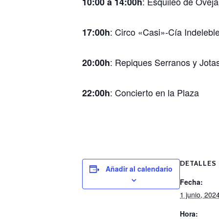
: Esquileo de Oveja
10:00 a 14:00h
: Circo «Casi»-Cía Indeleb
17:00h
: Repiques Serranos y Jot
20:00h
: Concierto en la Plaza
22:00h
DETALLES
Añadir al calendario
Fecha:
1 junio, 202
Hora: