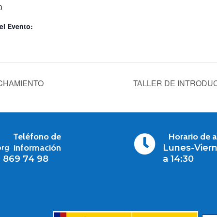
0
el Evento:
CHAMIENTO
TALLER DE INTRODU
Teléfono de
Horario de 

información
Lunes-Viern
org
1 869 74 98
a 14:30