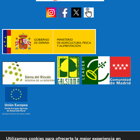
Utilizamos cookies para ofrecerte la mejor experiencia en
© 2022 Mancomunidad Sierra del Ricón
Diseño EDB
|