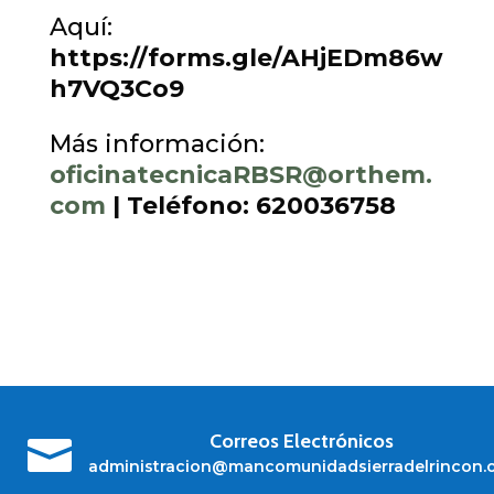
Aquí:
https://forms.gle/AHjEDm86w
h7VQ3Co9
Más información:
oficinatecnicaRBSR@orthem.
com
|
Teléfono: 620036758
Correos Electrónicos

administracion@mancomunidadsierradelrincon.