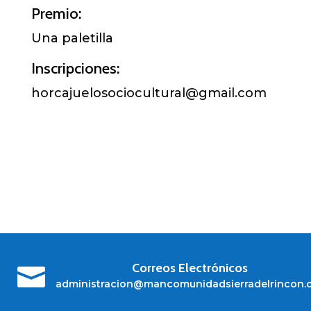
Premio:
Una paletilla
Inscripciones:
horcajuelosociocultural@gmail.com
Correos Electrónicos

administracion@mancomunidadsierradelrincon.