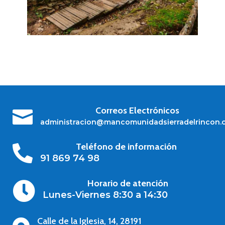
Correos Electrónicos

administracion@mancomunidadsierradelrincon.
Teléfono de información

91 869 74 98
Horario de atención

Lunes-Viernes 8:30 a 14:30
Calle de la Iglesia, 14, 28191