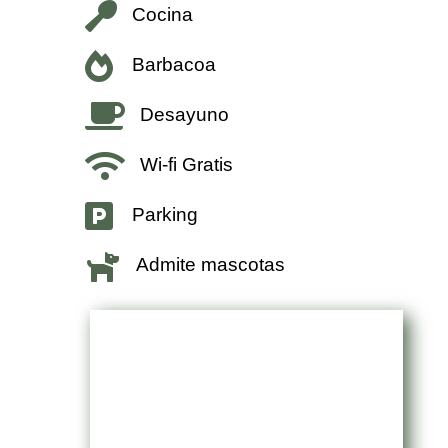

Cocina

Barbacoa

Desayuno

Wi-fi Gratis

Parking

Admite mascotas