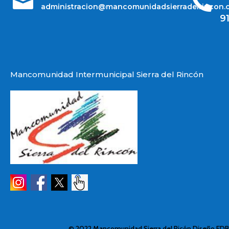


administracion@mancomunidadsierradelrincon.
9
Mancomunidad Intermunicipal Sierra del Rincón
© 2022 Mancomunidad Sierra del Ricón
Diseño ED