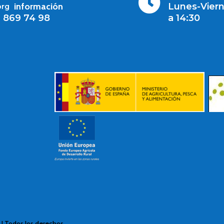

información
Lunes-Viern
org
1 869 74 98
a 14:30
B
| Todos los derechos