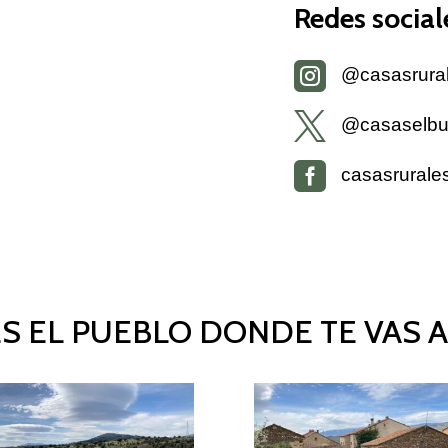
Redes social

@casasrural

@casaselbu

casasrurales
S EL PUEBLO DONDE TE VAS A