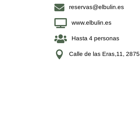

reservas@elbulin.es

www.elbulin.es

Hasta 4 personas

Calle de las Eras,11, 28