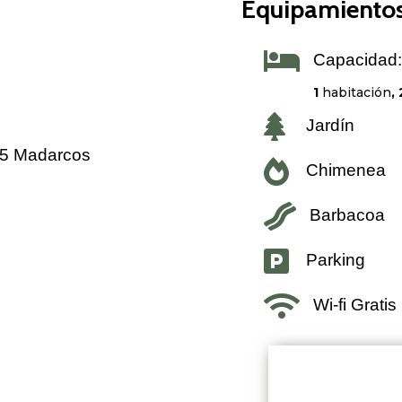
Equipamientos 

Capacidad:
1
habitación
,

Jardín
755 Madarcos

Chimenea

Barbacoa

Parking

Wi-fi Gratis