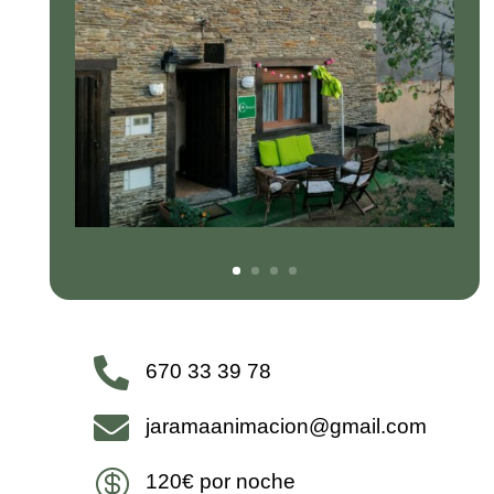

670 33 39 78

jaramaanimacion@gmail.com

120€ por noche