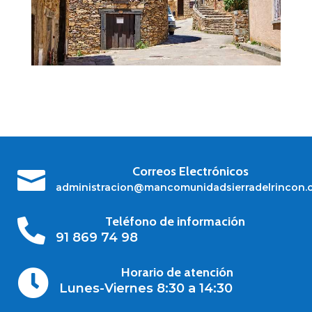
Correos Electrónicos

administracion@mancomunidadsierradelrincon.
Teléfono de información

91 869 74 98
Horario de atención

Lunes-Viernes 8:30 a 14:30