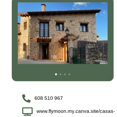

608 510 967

www.flymoon.my.canva.site/casas-