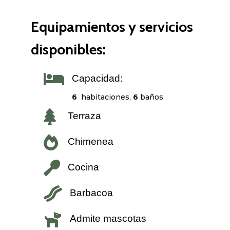
Equipamientos y servicios
disponibles:

Capacidad:
6
habitaciones,
6
baños

Terraza

Chimenea

Cocina

Barbacoa

Admite mascotas