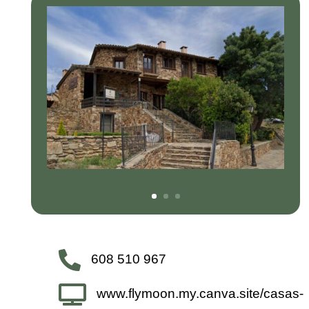

608 510 967

www.flymoon.my.canva.site/casas-