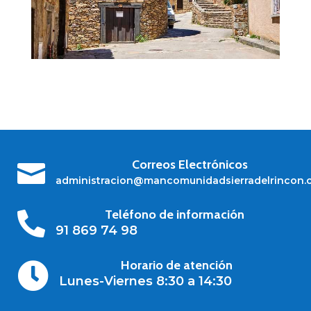
Correos Electrónicos

administracion@mancomunidadsierradelrincon.
Teléfono de información

91 869 74 98
Horario de atención

Lunes-Viernes 8:30 a 14:30