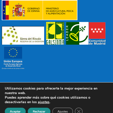
Utilizamos cookies para ofrecerte la mejor experiencia en
© 2022 Mancomunidad Sierra del Ricón
Diseño EDB
|
nuestra web.
Todos los derechos reservados
Puedes aprender más sobre qué cookies utilizamos o
desactivarlas en los
ajustes
.
Política de Protección de Datos
|
Aviso Legal
|
Política de
Cookies
Cerrar el banner de 
Aceptar
Rechazar
Ajustes