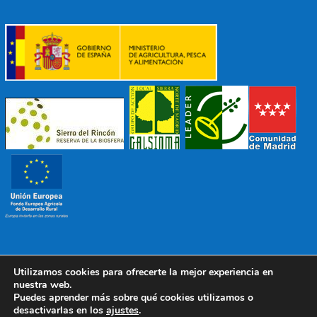
Utilizamos cookies para ofrecerte la mejor experiencia en
© 2022 Mancomunidad Sierra del Ricón
Diseño EDB
|
nuestra web.
Todos los derechos reservados
Puedes aprender más sobre qué cookies utilizamos o
desactivarlas en los
ajustes
.
Política de Protección de Datos
|
Aviso Legal
|
Política de